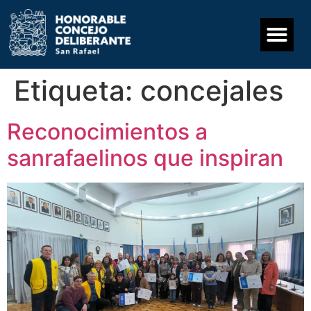
Etiqueta:
concejales
Reconocimientos a
sanrafaelinos que inspiran